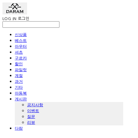
LOG IN
로그인
신상품
베스트
아우터
셔츠
구르카
할인
파일럿
계절
과거
기타
아동복
게시판
공지사항
이벤트
질문
리뷰
다람