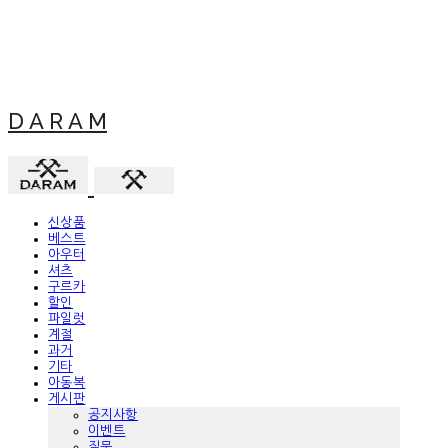
D A R A M
신상품
베스트
아우터
셔츠
구르카
할인
파일럿
계절
과거
기타
아동복
게시판
공지사항
이벤트
질문