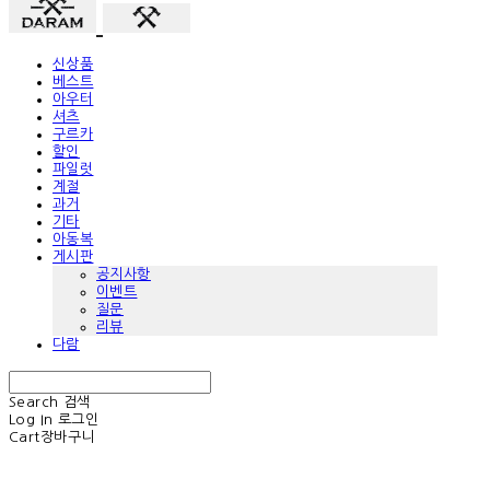
신상품
베스트
아우터
셔츠
구르카
할인
파일럿
계절
과거
기타
아동복
게시판
공지사항
이벤트
질문
리뷰
다람
Search
검색
Log In
로그인
Cart
장바구니