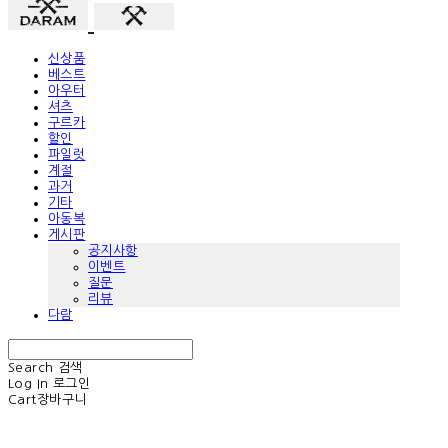
신상품
베스트
아우터
셔츠
구르카
할인
파일럿
계절
과거
기타
아동복
게시판
공지사항
이벤트
질문
리뷰
다람
Search
검색
Log In
로그인
Cart
장바구니