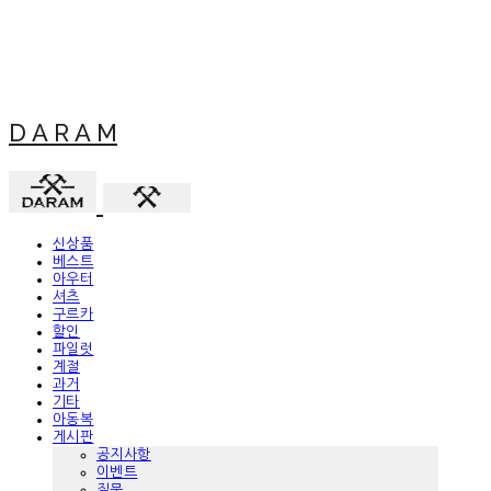
D A R A M
신상품
베스트
아우터
셔츠
구르카
할인
파일럿
계절
과거
기타
아동복
게시판
공지사항
이벤트
질문