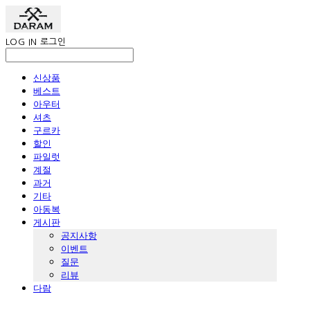
LOG IN
로그인
신상품
베스트
아우터
셔츠
구르카
할인
파일럿
계절
과거
기타
아동복
게시판
공지사항
이벤트
질문
리뷰
다람