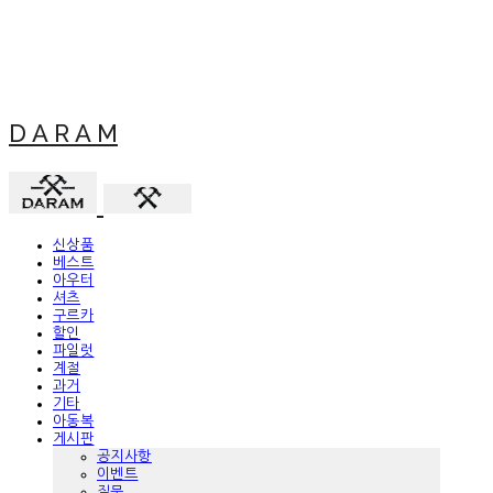
D A R A M
신상품
베스트
아우터
셔츠
구르카
할인
파일럿
계절
과거
기타
아동복
게시판
공지사항
이벤트
질문