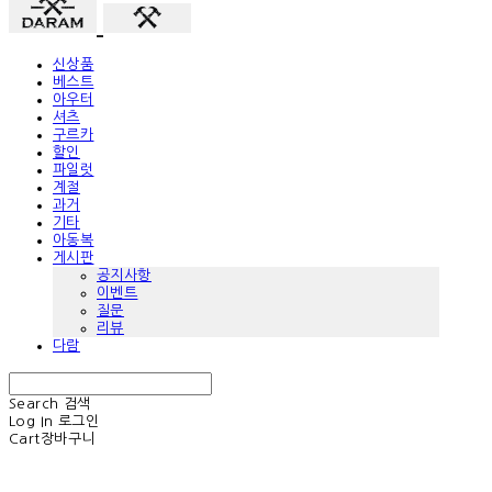
신상품
베스트
아우터
셔츠
구르카
할인
파일럿
계절
과거
기타
아동복
게시판
공지사항
이벤트
질문
리뷰
다람
Search
검색
Log In
로그인
Cart
장바구니