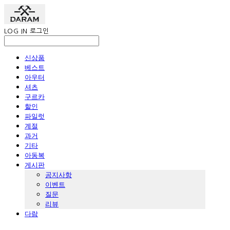
LOG IN
로그인
신상품
베스트
아우터
셔츠
구르카
할인
파일럿
계절
과거
기타
아동복
게시판
공지사항
이벤트
질문
리뷰
다람