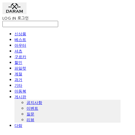
LOG IN
로그인
신상품
베스트
아우터
셔츠
구르카
할인
파일럿
계절
과거
기타
아동복
게시판
공지사항
이벤트
질문
리뷰
다람