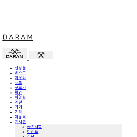
D A R A M
신상품
베스트
아우터
셔츠
구르카
할인
파일럿
계절
과거
기타
아동복
게시판
공지사항
이벤트
질문