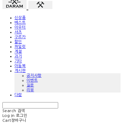
신상품
베스트
아우터
셔츠
구르카
할인
파일럿
계절
과거
기타
아동복
게시판
공지사항
이벤트
질문
리뷰
다람
Search
검색
Log In
로그인
Cart
장바구니