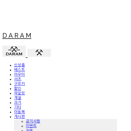
D A R A M
신상품
베스트
아우터
셔츠
구르카
할인
파일럿
계절
과거
기타
아동복
게시판
공지사항
이벤트
질문