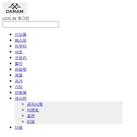
LOG IN
로그인
신상품
베스트
아우터
셔츠
구르카
할인
파일럿
계절
과거
기타
아동복
게시판
공지사항
이벤트
질문
리뷰
다람