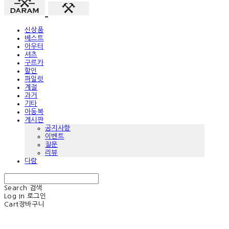
신상품
베스트
아우터
셔츠
구르카
할인
파일럿
계절
과거
기타
아동복
게시판
공지사항
이벤트
질문
리뷰
다람
Search
검색
Log In
로그인
Cart
장바구니