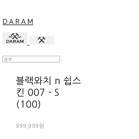
D A R A M
블랙와치 n 쉽스
킨 007 - S
(100)
999,999원