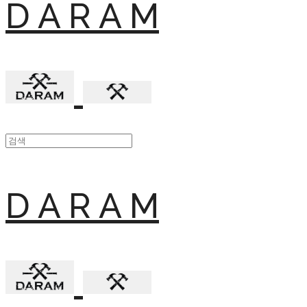
D A R A M
D A R A M