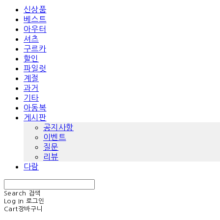
신상품
베스트
아우터
셔츠
구르카
할인
파일럿
계절
과거
기타
아동복
게시판
공지사항
이벤트
질문
리뷰
다람
Search
검색
Log In
로그인
Cart
장바구니