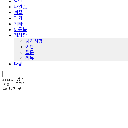
할인
파일럿
계절
과거
기타
아동복
게시판
공지사항
이벤트
질문
리뷰
다람
Search
검색
Log In
로그인
Cart
장바구니