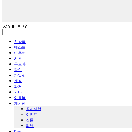
LOG IN
로그인
신상품
베스트
아우터
셔츠
구르카
할인
파일럿
계절
과거
기타
아동복
게시판
공지사항
이벤트
질문
리뷰
다람