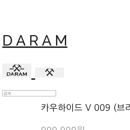
D A R A M
카우하이드 V 009 (브