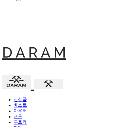
D A R A M
신상품
베스트
아우터
셔츠
구르카