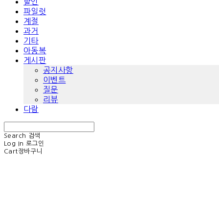
할인
파일럿
계절
과거
기타
아동복
게시판
공지사항
이벤트
질문
리뷰
다람
Search
검색
Log In
로그인
Cart
장바구니