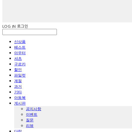
LOG IN
로그인
신상품
베스트
아우터
셔츠
구르카
할인
파일럿
계절
과거
기타
아동복
게시판
공지사항
이벤트
질문
리뷰
다람