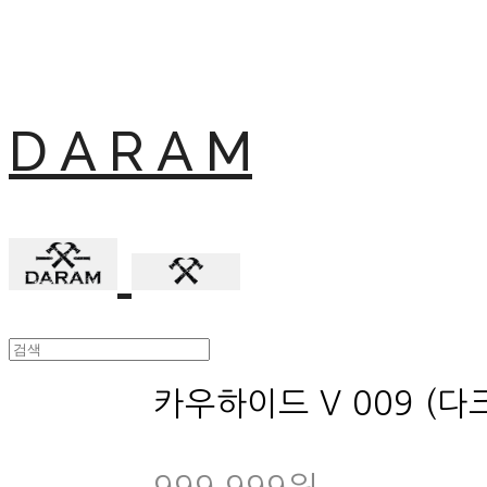
D A R A M
카우하이드 V 009 (