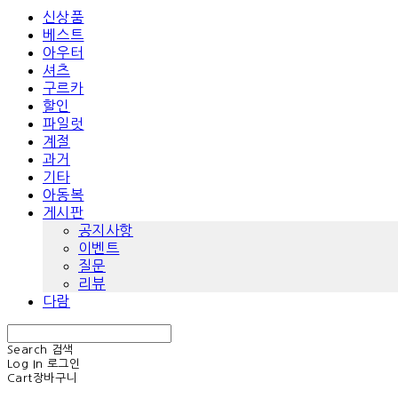
신상품
베스트
아우터
셔츠
구르카
할인
파일럿
계절
과거
기타
아동복
게시판
공지사항
이벤트
질문
리뷰
다람
Search
검색
Log In
로그인
Cart
장바구니