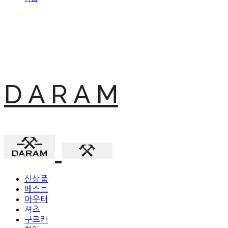
D A R A M
신상품
베스트
아우터
셔츠
구르카