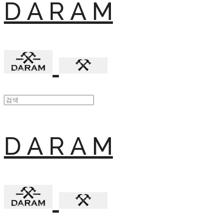
D A R A M
D A R A M