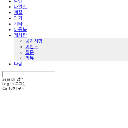
할인
파일럿
계절
과거
기타
아동복
게시판
공지사항
이벤트
질문
리뷰
다람
Search
검색
Log In
로그인
Cart
장바구니