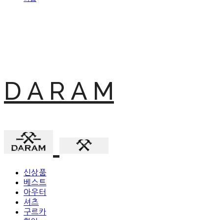
D A R A M
신상품
베스트
아우터
셔츠
구르카