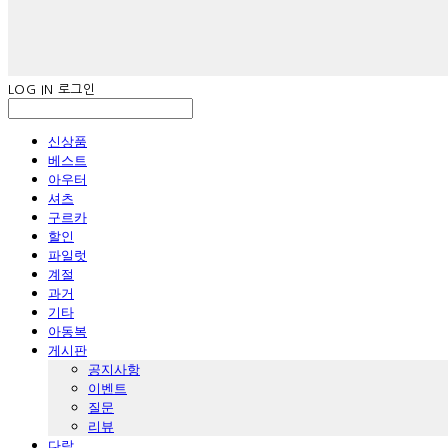
LOG IN
로그인
신상품
베스트
아우터
셔츠
구르카
할인
파일럿
계절
과거
기타
아동복
게시판
공지사항
이벤트
질문
리뷰
다람