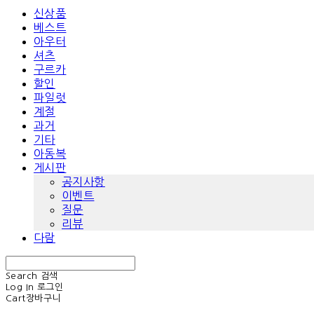
신상품
베스트
아우터
셔츠
구르카
할인
파일럿
계절
과거
기타
아동복
게시판
공지사항
이벤트
질문
리뷰
다람
Search
검색
Log In
로그인
Cart
장바구니