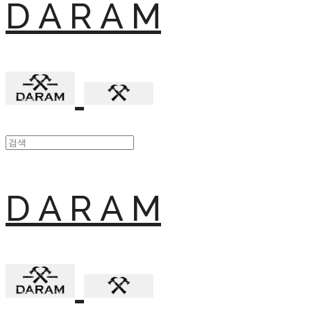
D A R A M
D A R A M