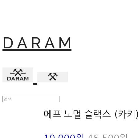
D A R A M
에프 노멀 슬랙스 (카키