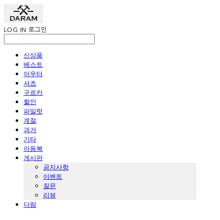
LOG IN
로그인
신상품
베스트
아우터
셔츠
구르카
할인
파일럿
계절
과거
기타
아동복
게시판
공지사항
이벤트
질문
리뷰
다람