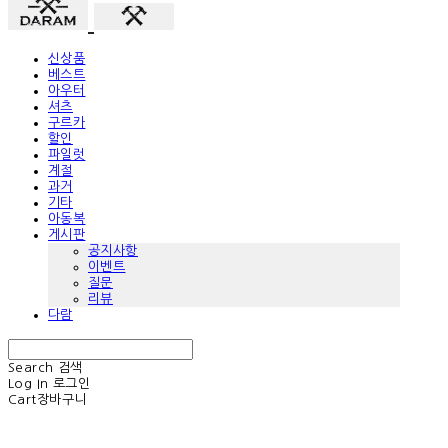
신상품
베스트
아우터
셔츠
구르카
할인
파일럿
계절
과거
기타
아동복
게시판
공지사항
이벤트
질문
리뷰
다람
Search
검색
Log In
로그인
Cart
장바구니