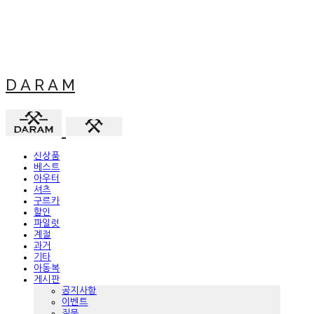
D A R A M
신상품
베스트
아우터
셔츠
구르카
할인
파일럿
계절
과거
기타
아동복
게시판
공지사항
이벤트
질문