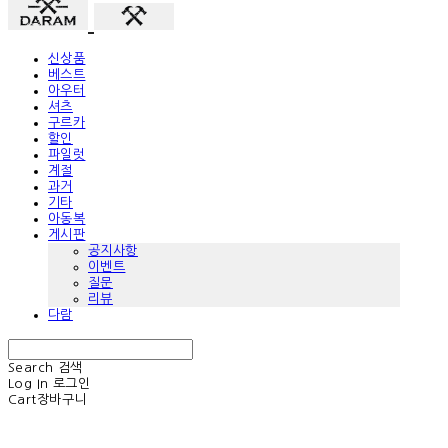
신상품
베스트
아우터
셔츠
구르카
할인
파일럿
계절
과거
기타
아동복
게시판
공지사항
이벤트
질문
리뷰
다람
Search
검색
Log In
로그인
Cart
장바구니