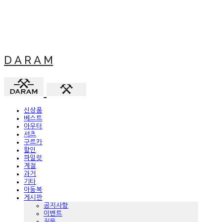
D A R A M
신상품
베스트
아우터
셔츠
구르카
할인
파일럿
계절
과거
기타
아동복
게시판
공지사항
이벤트
질문