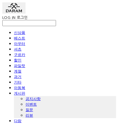
LOG IN
로그인
신상품
베스트
아우터
셔츠
구르카
할인
파일럿
계절
과거
기타
아동복
게시판
공지사항
이벤트
질문
리뷰
다람