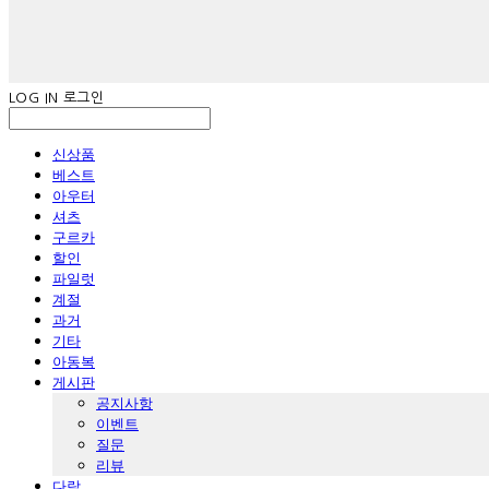
LOG IN
로그인
신상품
베스트
아우터
셔츠
구르카
할인
파일럿
계절
과거
기타
아동복
게시판
공지사항
이벤트
질문
리뷰
다람