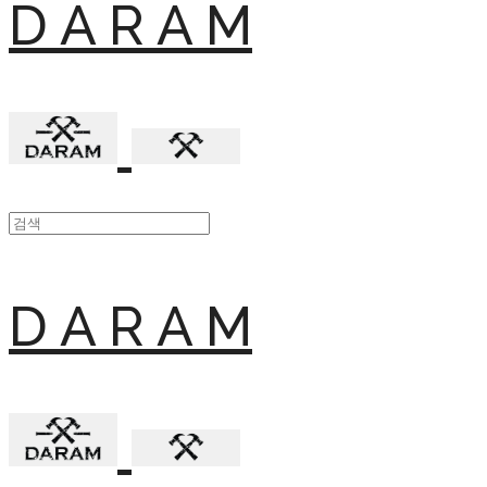
D A R A M
D A R A M