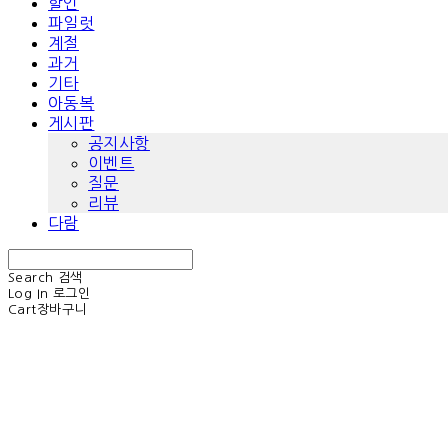
할인
파일럿
계절
과거
기타
아동복
게시판
공지사항
이벤트
질문
리뷰
다람
Search
검색
Log In
로그인
Cart
장바구니