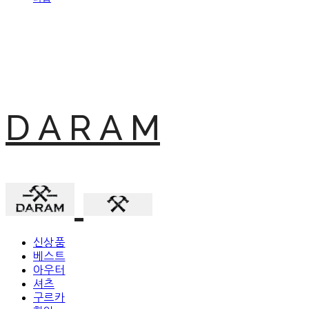
D A R A M
신상품
베스트
아우터
셔츠
구르카