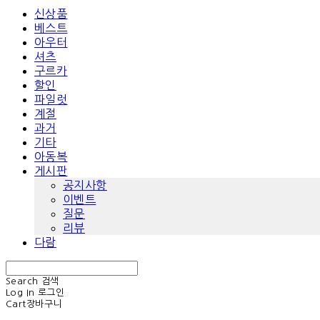
신상품
베스트
아우터
셔츠
구르카
할인
파일럿
계절
과거
기타
아동복
게시판
공지사항
이벤트
질문
리뷰
다람
Search
검색
Log In
로그인
Cart
장바구니