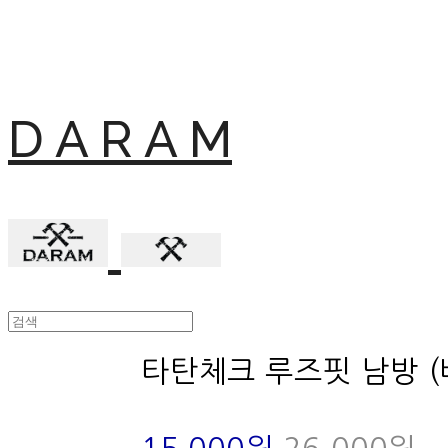
D A R A M
타탄체크 루즈핏 남방 (