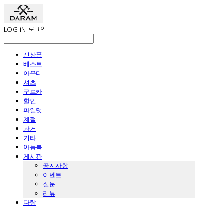
LOG IN
로그인
신상품
베스트
아우터
셔츠
구르카
할인
파일럿
계절
과거
기타
아동복
게시판
공지사항
이벤트
질문
리뷰
다람