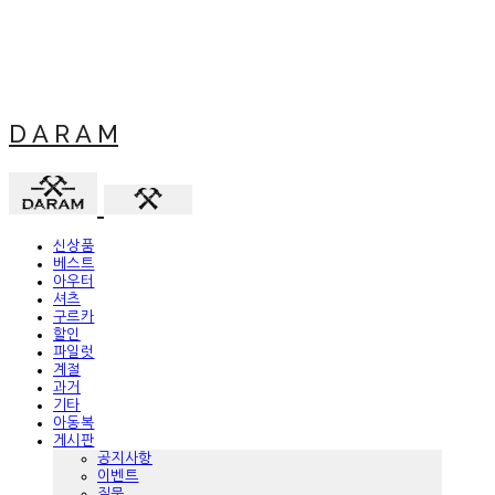
D A R A M
신상품
베스트
아우터
셔츠
구르카
할인
파일럿
계절
과거
기타
아동복
게시판
공지사항
이벤트
질문