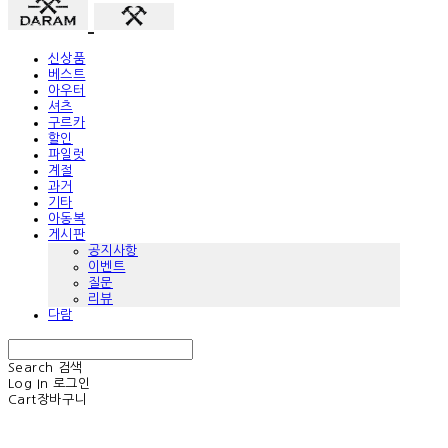
신상품
베스트
아우터
셔츠
구르카
할인
파일럿
계절
과거
기타
아동복
게시판
공지사항
이벤트
질문
리뷰
다람
Search
검색
Log In
로그인
Cart
장바구니