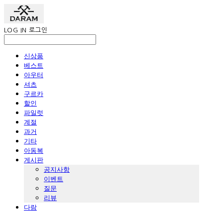
LOG IN
로그인
신상품
베스트
아우터
셔츠
구르카
할인
파일럿
계절
과거
기타
아동복
게시판
공지사항
이벤트
질문
리뷰
다람