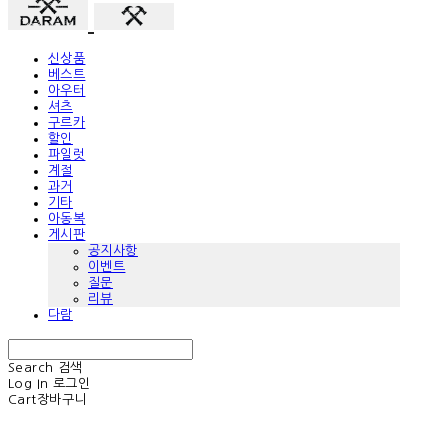
신상품
베스트
아우터
셔츠
구르카
할인
파일럿
계절
과거
기타
아동복
게시판
공지사항
이벤트
질문
리뷰
다람
Search
검색
Log In
로그인
Cart
장바구니