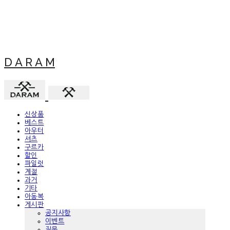
D A R A M
신상품
베스트
아우터
셔츠
구르카
할인
파일럿
계절
과거
기타
아동복
게시판
공지사항
이벤트
질문