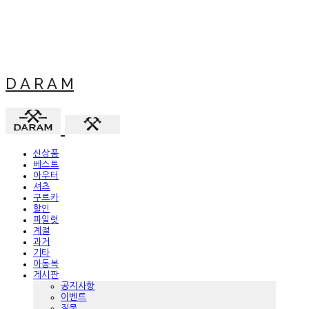
D A R A M
신상품
베스트
아우터
셔츠
구르카
할인
파일럿
계절
과거
기타
아동복
게시판
공지사항
이벤트
질문