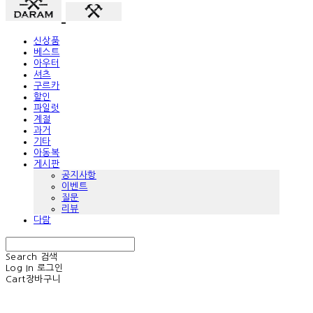
신상품
베스트
아우터
셔츠
구르카
할인
파일럿
계절
과거
기타
아동복
게시판
공지사항
이벤트
질문
리뷰
다람
Search
검색
Log In
로그인
Cart
장바구니