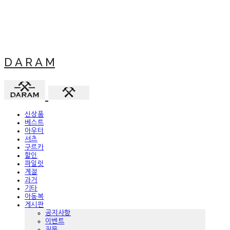
D A R A M
신상품
베스트
아우터
셔츠
구르카
할인
파일럿
계절
과거
기타
아동복
게시판
공지사항
이벤트
질문