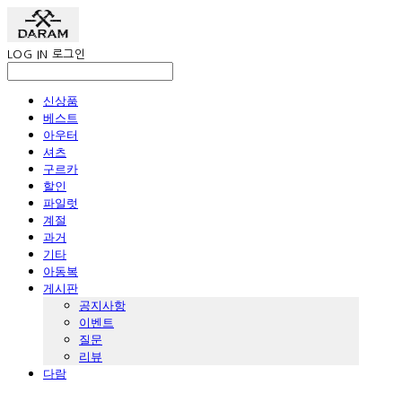
LOG IN
로그인
신상품
베스트
아우터
셔츠
구르카
할인
파일럿
계절
과거
기타
아동복
게시판
공지사항
이벤트
질문
리뷰
다람