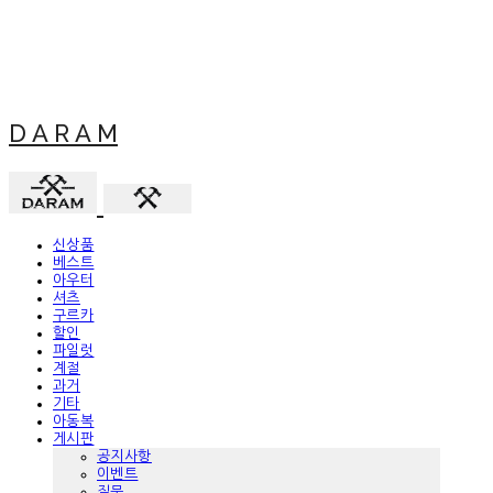
D A R A M
신상품
베스트
아우터
셔츠
구르카
할인
파일럿
계절
과거
기타
아동복
게시판
공지사항
이벤트
질문