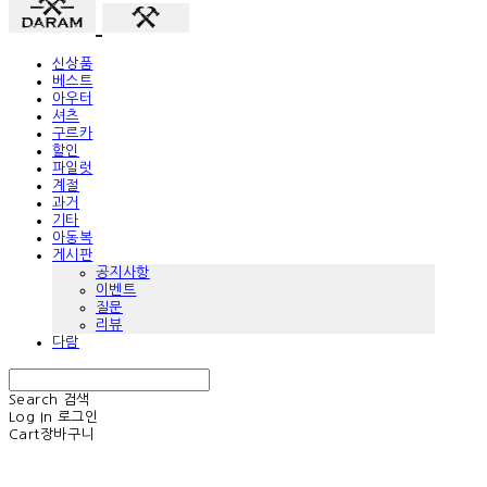
신상품
베스트
아우터
셔츠
구르카
할인
파일럿
계절
과거
기타
아동복
게시판
공지사항
이벤트
질문
리뷰
다람
Search
검색
Log In
로그인
Cart
장바구니