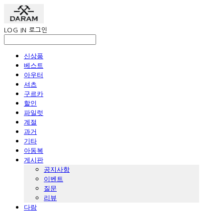
LOG IN
로그인
신상품
베스트
아우터
셔츠
구르카
할인
파일럿
계절
과거
기타
아동복
게시판
공지사항
이벤트
질문
리뷰
다람