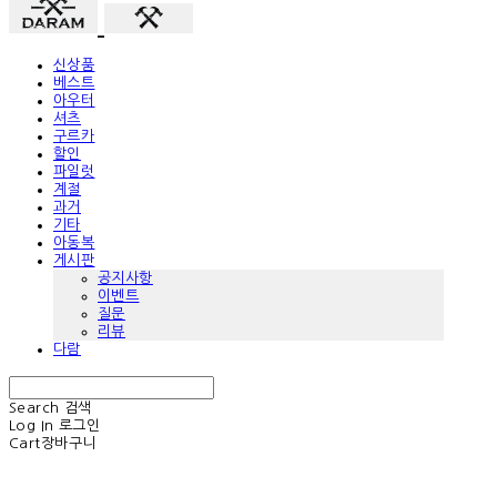
신상품
베스트
아우터
셔츠
구르카
할인
파일럿
계절
과거
기타
아동복
게시판
공지사항
이벤트
질문
리뷰
다람
Search
검색
Log In
로그인
Cart
장바구니