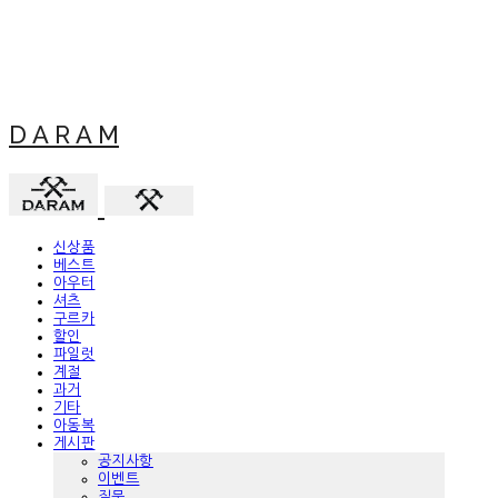
D A R A M
신상품
베스트
아우터
셔츠
구르카
할인
파일럿
계절
과거
기타
아동복
게시판
공지사항
이벤트
질문