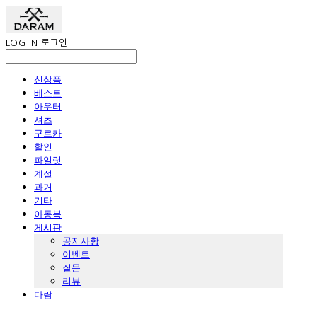
LOG IN
로그인
신상품
베스트
아우터
셔츠
구르카
할인
파일럿
계절
과거
기타
아동복
게시판
공지사항
이벤트
질문
리뷰
다람