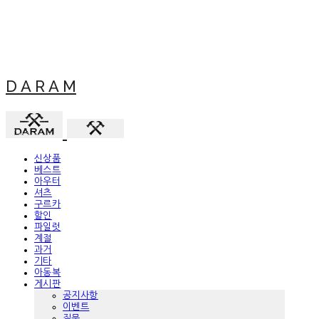
D A R A M
신상품
베스트
아우터
셔츠
구르카
할인
파일럿
계절
과거
기타
아동복
게시판
공지사항
이벤트
질문