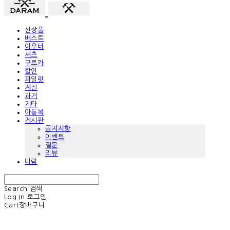
신상품
베스트
아우터
셔츠
구르카
할인
파일럿
계절
과거
기타
아동복
게시판
공지사항
이벤트
질문
리뷰
다람
Search
검색
Log In
로그인
Cart
장바구니