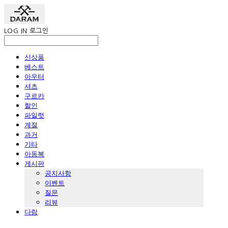
LOG IN
로그인
신상품
베스트
아우터
셔츠
구르카
할인
파일럿
계절
과거
기타
아동복
게시판
공지사항
이벤트
질문
리뷰
다람