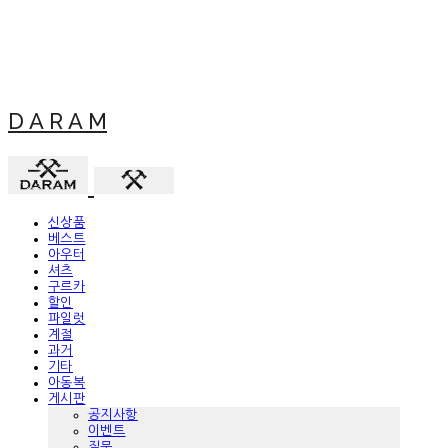
D A R A M
신상품
베스트
아우터
셔츠
구르카
할인
파일럿
계절
과거
기타
아동복
게시판
공지사항
이벤트
질문