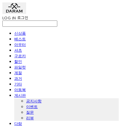
LOG IN
로그인
신상품
베스트
아우터
셔츠
구르카
할인
파일럿
계절
과거
기타
아동복
게시판
공지사항
이벤트
질문
리뷰
다람