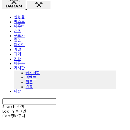
신상품
베스트
아우터
셔츠
구르카
할인
파일럿
계절
과거
기타
아동복
게시판
공지사항
이벤트
질문
리뷰
다람
Search
검색
Log In
로그인
Cart
장바구니