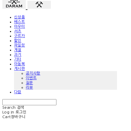
신상품
베스트
아우터
셔츠
구르카
할인
파일럿
계절
과거
기타
아동복
게시판
공지사항
이벤트
질문
리뷰
다람
Search
검색
Log In
로그인
Cart
장바구니