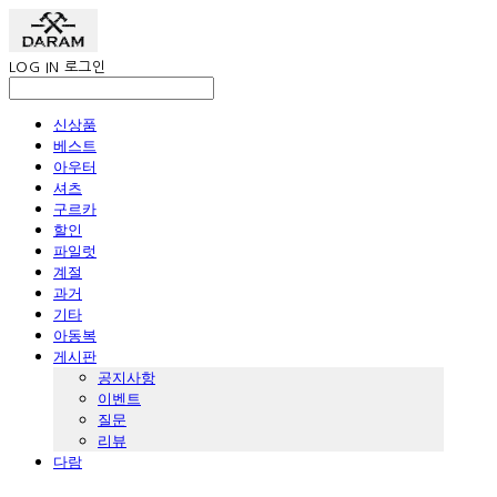
LOG IN
로그인
신상품
베스트
아우터
셔츠
구르카
할인
파일럿
계절
과거
기타
아동복
게시판
공지사항
이벤트
질문
리뷰
다람