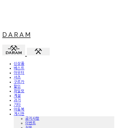
D A R A M
신상품
베스트
아우터
셔츠
구르카
할인
파일럿
계절
과거
기타
아동복
게시판
공지사항
이벤트
질문