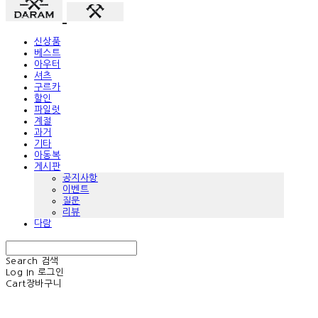
신상품
베스트
아우터
셔츠
구르카
할인
파일럿
계절
과거
기타
아동복
게시판
공지사항
이벤트
질문
리뷰
다람
Search
검색
Log In
로그인
Cart
장바구니