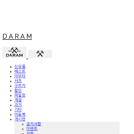
D A R A M
신상품
베스트
아우터
셔츠
구르카
할인
파일럿
계절
과거
기타
아동복
게시판
공지사항
이벤트
질문