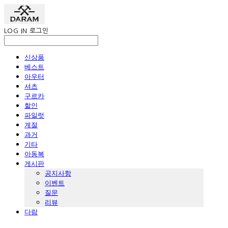
LOG IN
로그인
신상품
베스트
아우터
셔츠
구르카
할인
파일럿
계절
과거
기타
아동복
게시판
공지사항
이벤트
질문
리뷰
다람