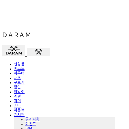
D A R A M
신상품
베스트
아우터
셔츠
구르카
할인
파일럿
계절
과거
기타
아동복
게시판
공지사항
이벤트
질문