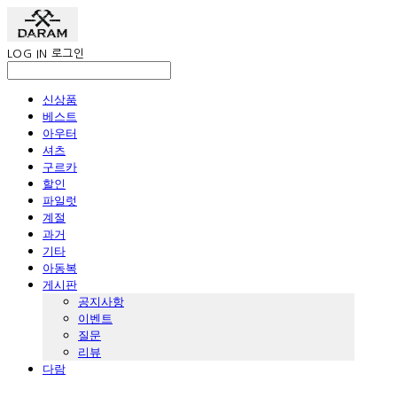
LOG IN
로그인
신상품
베스트
아우터
셔츠
구르카
할인
파일럿
계절
과거
기타
아동복
게시판
공지사항
이벤트
질문
리뷰
다람