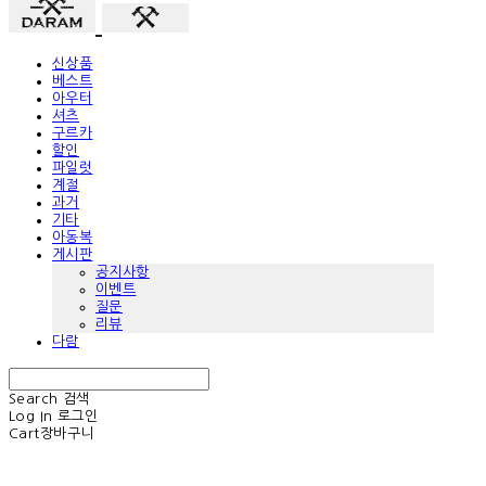
신상품
베스트
아우터
셔츠
구르카
할인
파일럿
계절
과거
기타
아동복
게시판
공지사항
이벤트
질문
리뷰
다람
Search
검색
Log In
로그인
Cart
장바구니