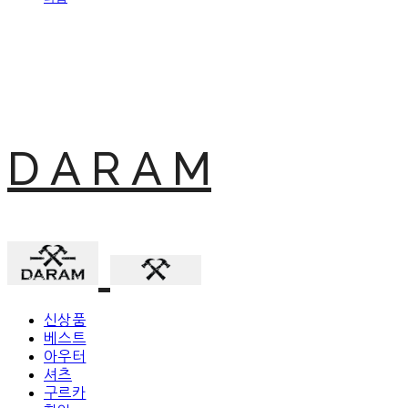
D A R A M
신상품
베스트
아우터
셔츠
구르카