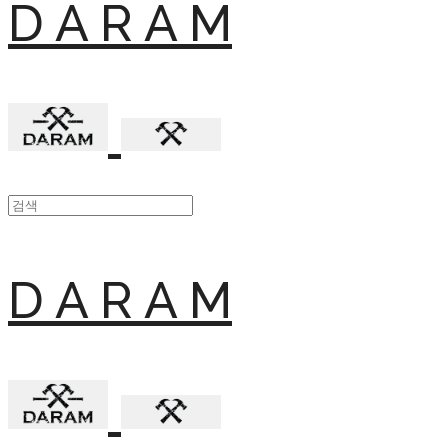
D A R A M
D A R A M