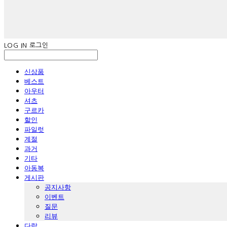
LOG IN
로그인
신상품
베스트
아우터
셔츠
구르카
할인
파일럿
계절
과거
기타
아동복
게시판
공지사항
이벤트
질문
리뷰
다람