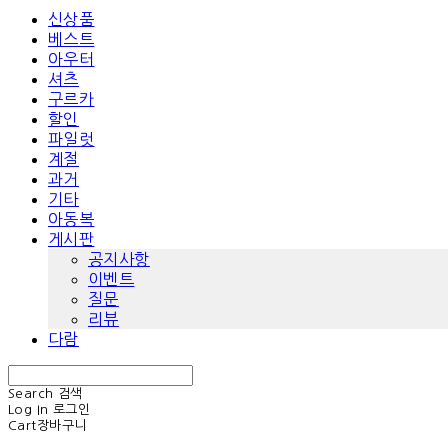
신상품
베스트
아우터
셔츠
구르카
할인
파일럿
계절
과거
기타
아동복
게시판
공지사항
이벤트
질문
리뷰
다람
Search
검색
Log In
로그인
Cart
장바구니