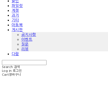
할인
파일럿
계절
과거
기타
아동복
게시판
공지사항
이벤트
질문
리뷰
다람
Search
검색
Log In
로그인
Cart
장바구니