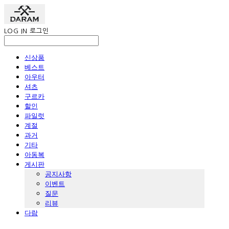
LOG IN
로그인
신상품
베스트
아우터
셔츠
구르카
할인
파일럿
계절
과거
기타
아동복
게시판
공지사항
이벤트
질문
리뷰
다람