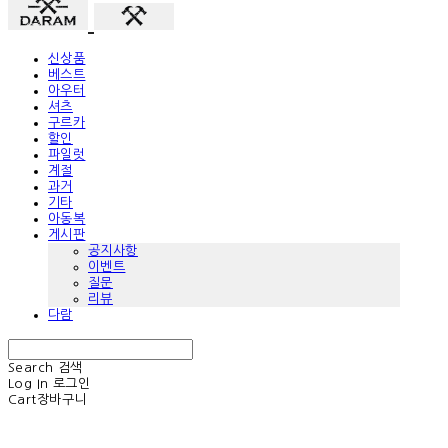
신상품
베스트
아우터
셔츠
구르카
할인
파일럿
계절
과거
기타
아동복
게시판
공지사항
이벤트
질문
리뷰
다람
Search
검색
Log In
로그인
Cart
장바구니