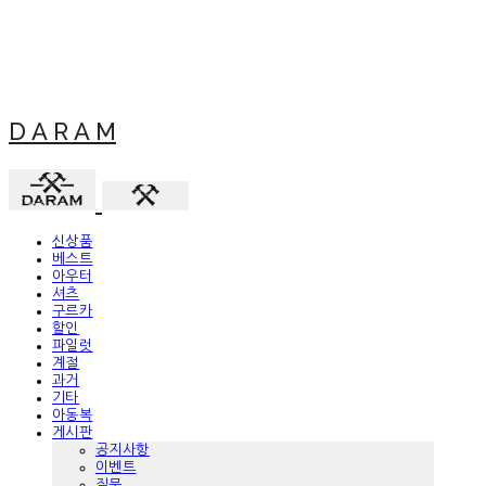
D A R A M
신상품
베스트
아우터
셔츠
구르카
할인
파일럿
계절
과거
기타
아동복
게시판
공지사항
이벤트
질문