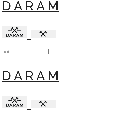
D A R A M
D A R A M