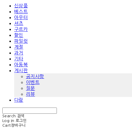
신상품
베스트
아우터
셔츠
구르카
할인
파일럿
계절
과거
기타
아동복
게시판
공지사항
이벤트
질문
리뷰
다람
Search
검색
Log In
로그인
Cart
장바구니