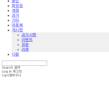
할인
파일럿
계절
과거
기타
아동복
게시판
공지사항
이벤트
질문
리뷰
다람
Search
검색
Log In
로그인
Cart
장바구니