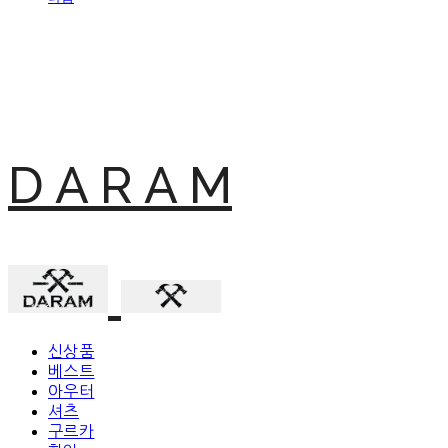
D A R A M
신상품
베스트
아우터
셔츠
구르카