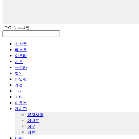
LOG IN
로그인
신상품
베스트
아우터
셔츠
구르카
할인
파일럿
계절
과거
기타
아동복
게시판
공지사항
이벤트
질문
리뷰
다람