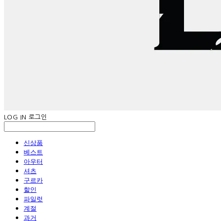
LOG IN
로그인
신상품
베스트
아우터
셔츠
구르카
할인
파일럿
계절
과거