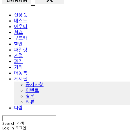
신상품
베스트
아우터
셔츠
구르카
할인
파일럿
계절
과거
기타
아동복
게시판
공지사항
이벤트
질문
리뷰
다람
Search
검색
Log In
로그인