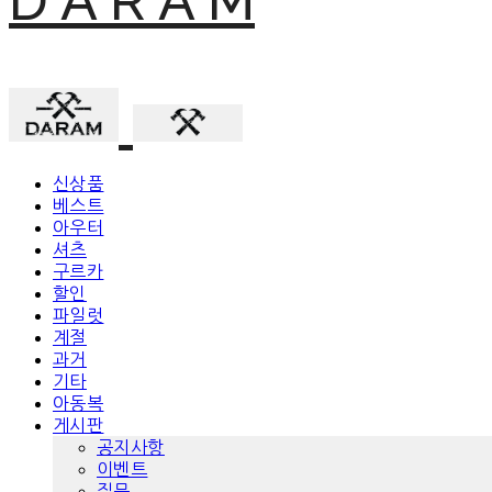
D A R A M
신상품
베스트
아우터
셔츠
구르카
할인
파일럿
계절
과거
기타
아동복
게시판
공지사항
이벤트
질문