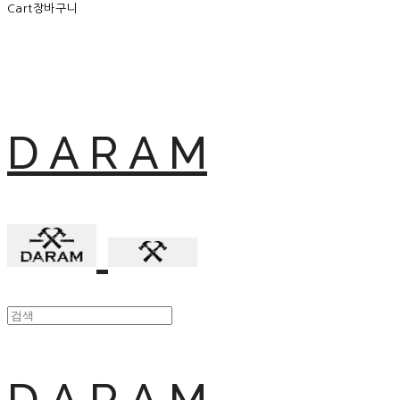
Cart
장바구니
D A R A M