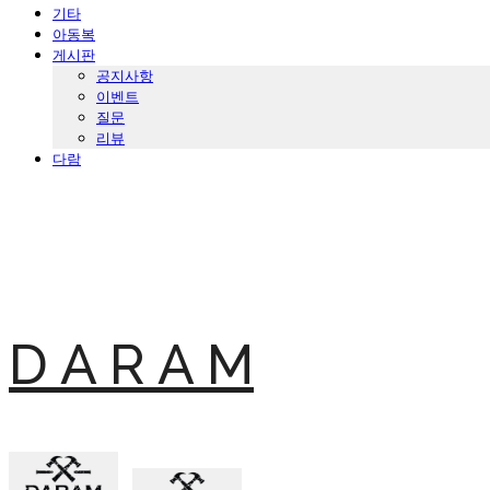
기타
아동복
게시판
공지사항
이벤트
질문
리뷰
다람
D A R A M