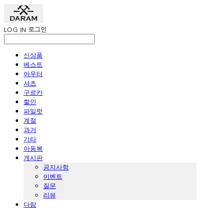
LOG IN
로그인
신상품
베스트
아우터
셔츠
구르카
할인
파일럿
계절
과거
기타
아동복
게시판
공지사항
이벤트
질문
리뷰
다람