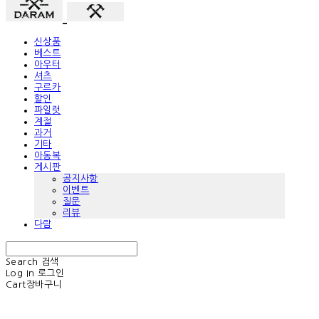
신상품
베스트
아우터
셔츠
구르카
할인
파일럿
계절
과거
기타
아동복
게시판
공지사항
이벤트
질문
리뷰
다람
Search
검색
Log In
로그인
Cart
장바구니