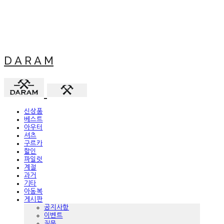
D A R A M
신상품
베스트
아우터
셔츠
구르카
할인
파일럿
계절
과거
기타
아동복
게시판
공지사항
이벤트
질문