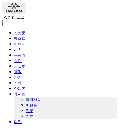
LOG IN
로그인
신상품
베스트
아우터
셔츠
구르카
할인
파일럿
계절
과거
기타
아동복
게시판
공지사항
이벤트
질문
리뷰
다람