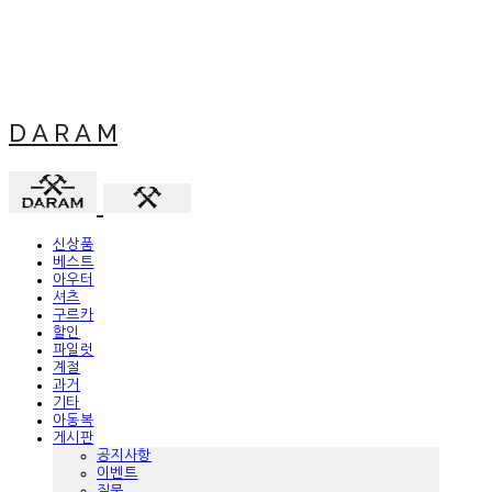
D A R A M
신상품
베스트
아우터
셔츠
구르카
할인
파일럿
계절
과거
기타
아동복
게시판
공지사항
이벤트
질문