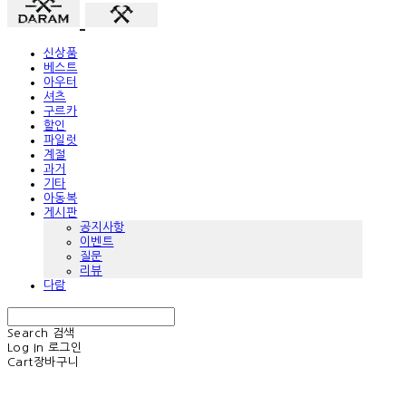
신상품
베스트
아우터
셔츠
구르카
할인
파일럿
계절
과거
기타
아동복
게시판
공지사항
이벤트
질문
리뷰
다람
Search
검색
Log In
로그인
Cart
장바구니