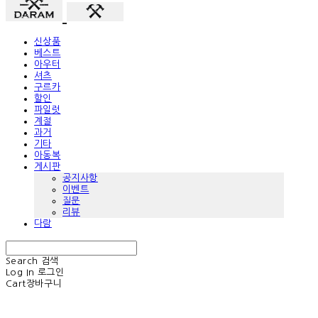
신상품
베스트
아우터
셔츠
구르카
할인
파일럿
계절
과거
기타
아동복
게시판
공지사항
이벤트
질문
리뷰
다람
Search
검색
Log In
로그인
Cart
장바구니