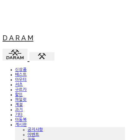
D A R A M
신상품
베스트
아우터
셔츠
구르카
할인
파일럿
계절
과거
기타
아동복
게시판
공지사항
이벤트
질문