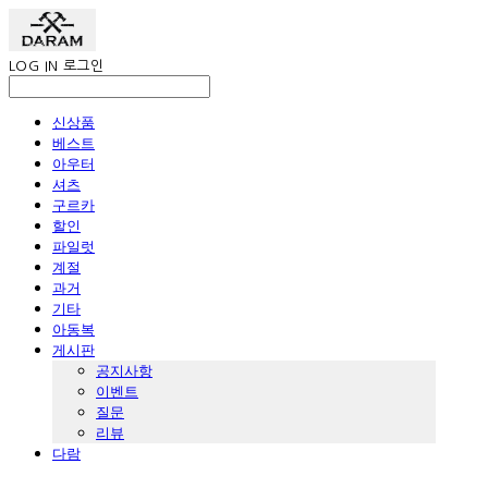
LOG IN
로그인
신상품
베스트
아우터
셔츠
구르카
할인
파일럿
계절
과거
기타
아동복
게시판
공지사항
이벤트
질문
리뷰
다람