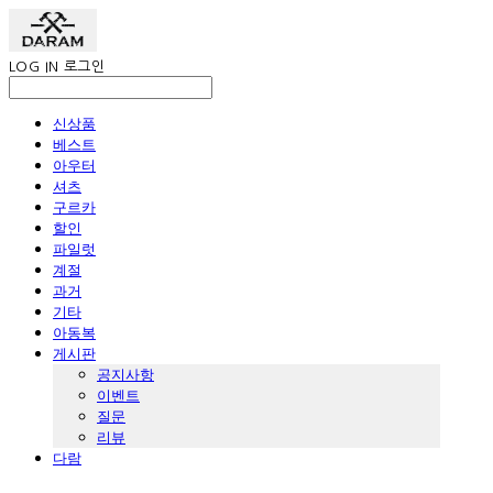
LOG IN
로그인
신상품
베스트
아우터
셔츠
구르카
할인
파일럿
계절
과거
기타
아동복
게시판
공지사항
이벤트
질문
리뷰
다람