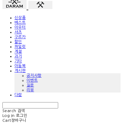
신상품
베스트
아우터
셔츠
구르카
할인
파일럿
계절
과거
기타
아동복
게시판
공지사항
이벤트
질문
리뷰
다람
Search
검색
Log In
로그인
Cart
장바구니