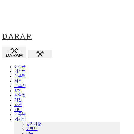
D A R A M
신상품
베스트
아우터
셔츠
구르카
할인
파일럿
계절
과거
기타
아동복
게시판
공지사항
이벤트
질문