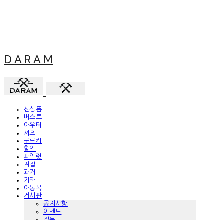
D A R A M
신상품
베스트
아우터
셔츠
구르카
할인
파일럿
계절
과거
기타
아동복
게시판
공지사항
이벤트
질문