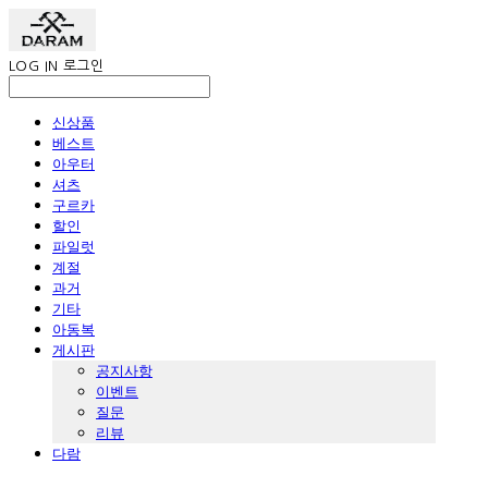
LOG IN
로그인
신상품
베스트
아우터
셔츠
구르카
할인
파일럿
계절
과거
기타
아동복
게시판
공지사항
이벤트
질문
리뷰
다람