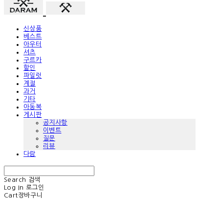
신상품
베스트
아우터
셔츠
구르카
할인
파일럿
계절
과거
기타
아동복
게시판
공지사항
이벤트
질문
리뷰
다람
Search
검색
Log In
로그인
Cart
장바구니