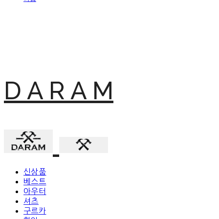
D A R A M
신상품
베스트
아우터
셔츠
구르카