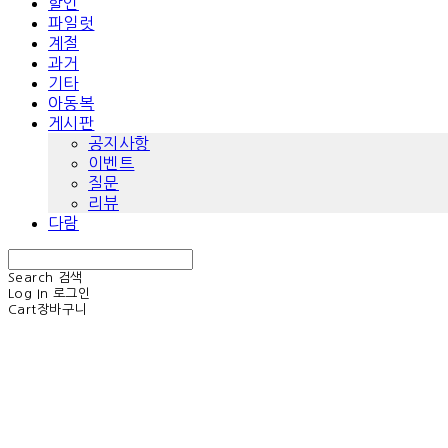
할인
파일럿
계절
과거
기타
아동복
게시판
공지사항
이벤트
질문
리뷰
다람
Search
검색
Log In
로그인
Cart
장바구니