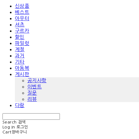
신상품
베스트
아우터
셔츠
구르카
할인
파일럿
계절
과거
기타
아동복
게시판
공지사항
이벤트
질문
리뷰
다람
Search
검색
Log In
로그인
Cart
장바구니