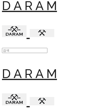
D A R A M
D A R A M