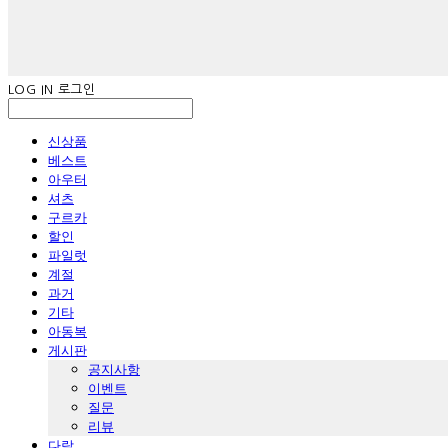
LOG IN
로그인
신상품
베스트
아우터
셔츠
구르카
할인
파일럿
계절
과거
기타
아동복
게시판
공지사항
이벤트
질문
리뷰
다람