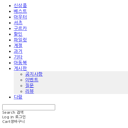
신상품
베스트
아우터
셔츠
구르카
할인
파일럿
계절
과거
기타
아동복
게시판
공지사항
이벤트
질문
리뷰
다람
Search
검색
Log In
로그인
Cart
장바구니