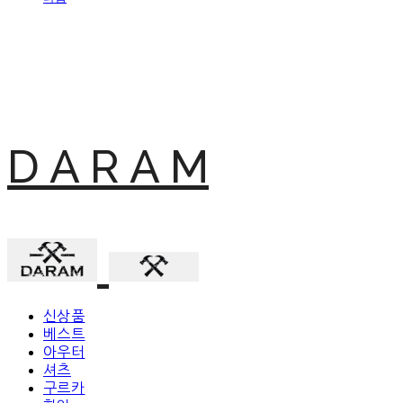
D A R A M
신상품
베스트
아우터
셔츠
구르카