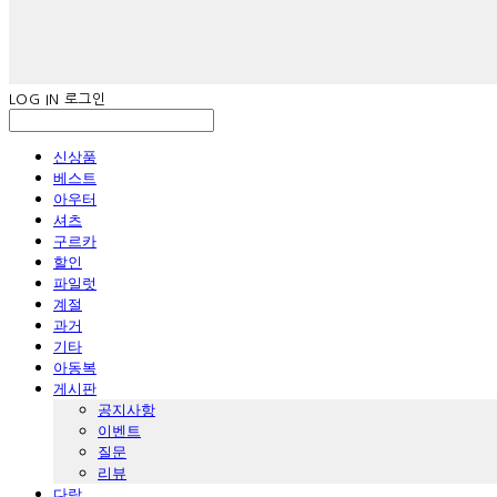
LOG IN
로그인
신상품
베스트
아우터
셔츠
구르카
할인
파일럿
계절
과거
기타
아동복
게시판
공지사항
이벤트
질문
리뷰
다람