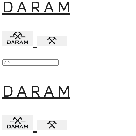
D A R A M
D A R A M