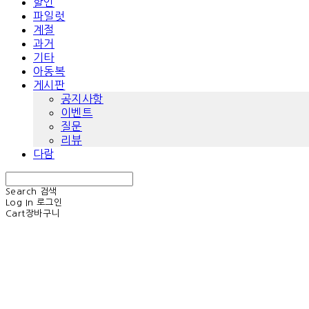
할인
파일럿
계절
과거
기타
아동복
게시판
공지사항
이벤트
질문
리뷰
다람
Search
검색
Log In
로그인
Cart
장바구니