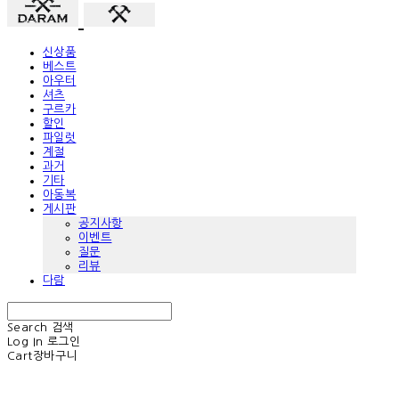
신상품
베스트
아우터
셔츠
구르카
할인
파일럿
계절
과거
기타
아동복
게시판
공지사항
이벤트
질문
리뷰
다람
Search
검색
Log In
로그인
Cart
장바구니