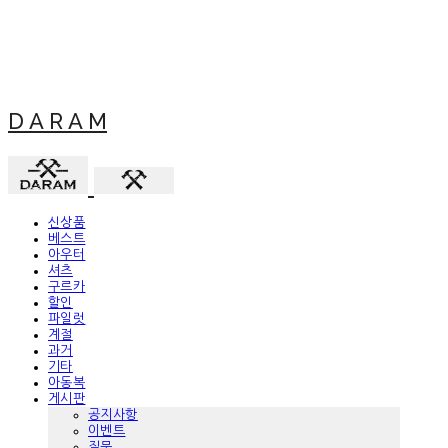
D A R A M
신상품
베스트
아우터
셔츠
구르카
할인
파일럿
계절
과거
기타
아동복
게시판
공지사항
이벤트
질문