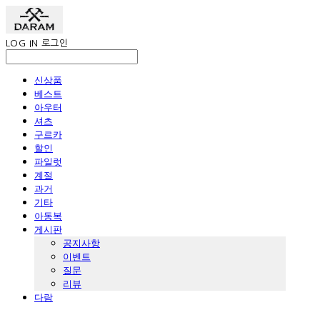
LOG IN
로그인
신상품
베스트
아우터
셔츠
구르카
할인
파일럿
계절
과거
기타
아동복
게시판
공지사항
이벤트
질문
리뷰
다람