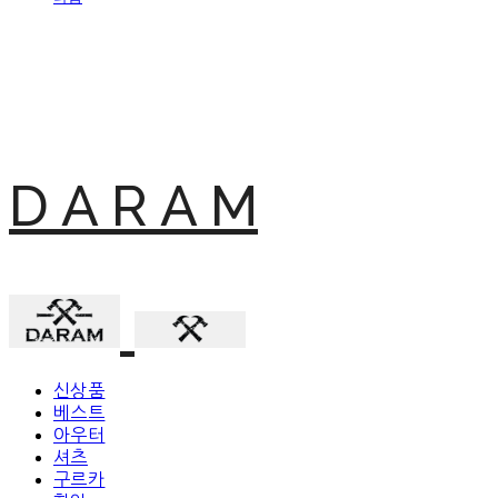
D A R A M
신상품
베스트
아우터
셔츠
구르카