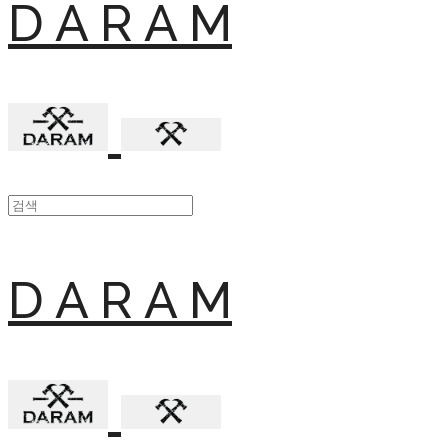
D A R A M
D A R A M