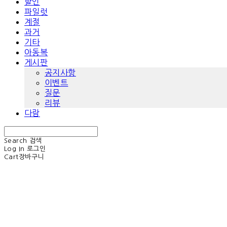
할인
파일럿
계절
과거
기타
아동복
게시판
공지사항
이벤트
질문
리뷰
다람
Search
검색
Log In
로그인
Cart
장바구니