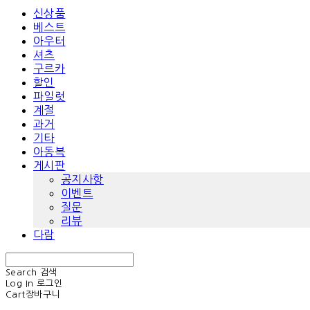
신상품
베스트
아우터
셔츠
구르카
할인
파일럿
계절
과거
기타
아동복
게시판
공지사항
이벤트
질문
리뷰
다람
Search
검색
Log In
로그인
Cart
장바구니