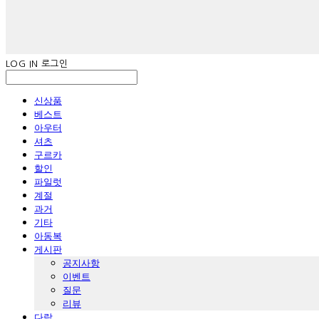
LOG IN
로그인
신상품
베스트
아우터
셔츠
구르카
할인
파일럿
계절
과거
기타
아동복
게시판
공지사항
이벤트
질문
리뷰
다람