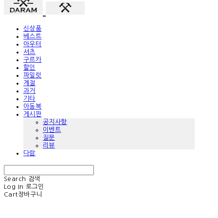
신상품
베스트
아우터
셔츠
구르카
할인
파일럿
계절
과거
기타
아동복
게시판
공지사항
이벤트
질문
리뷰
다람
Search
검색
Log In
로그인
Cart
장바구니