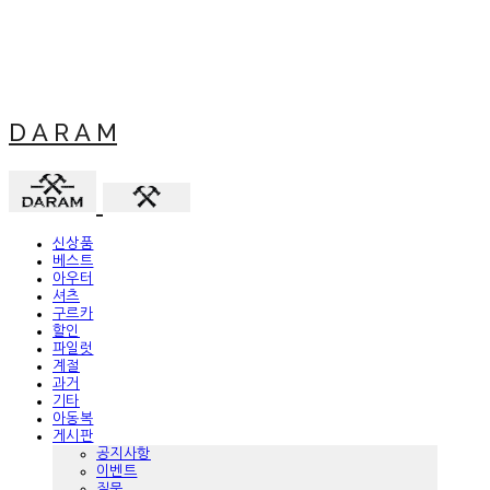
D A R A M
신상품
베스트
아우터
셔츠
구르카
할인
파일럿
계절
과거
기타
아동복
게시판
공지사항
이벤트
질문