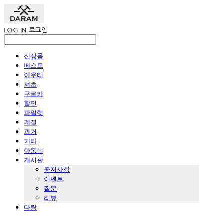
LOG IN
로그인
신상품
베스트
아우터
셔츠
구르카
할인
파일럿
계절
과거
기타
아동복
게시판
공지사항
이벤트
질문
리뷰
다람