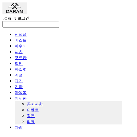
LOG IN
로그인
신상품
베스트
아우터
셔츠
구르카
할인
파일럿
계절
과거
기타
아동복
게시판
공지사항
이벤트
질문
리뷰
다람