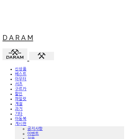
D A R A M
신상품
베스트
아우터
셔츠
구르카
할인
파일럿
계절
과거
기타
아동복
게시판
공지사항
이벤트
질문