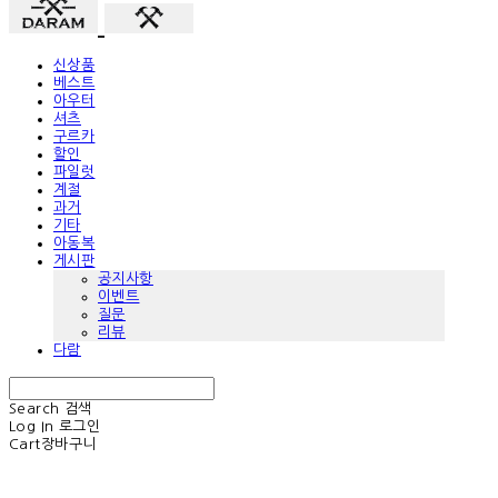
신상품
베스트
아우터
셔츠
구르카
할인
파일럿
계절
과거
기타
아동복
게시판
공지사항
이벤트
질문
리뷰
다람
Search
검색
Log In
로그인
Cart
장바구니