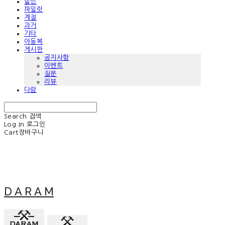
할인
파일럿
계절
과거
기타
아동복
게시판
공지사항
이벤트
질문
리뷰
다람
Search
검색
Log In
로그인
Cart
장바구니
D A R A M