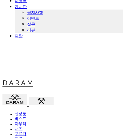
아동복
게시판
공지사항
이벤트
질문
리뷰
다람
D A R A M
신상품
베스트
아우터
셔츠
구르카