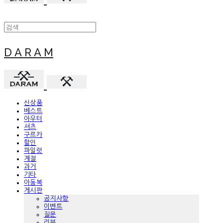
D A R A M
신상품
베스트
아우터
셔츠
구르카
할인
파일럿
계절
과거
기타
아동복
게시판
공지사항
이벤트
질문
리뷰