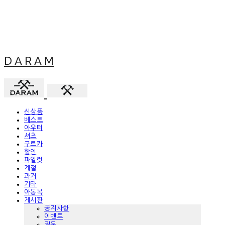
D A R A M
신상품
베스트
아우터
셔츠
구르카
할인
파일럿
계절
과거
기타
아동복
게시판
공지사항
이벤트
질문