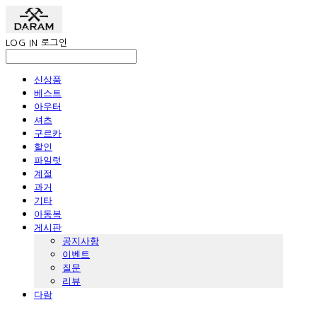
LOG IN
로그인
신상품
베스트
아우터
셔츠
구르카
할인
파일럿
계절
과거
기타
아동복
게시판
공지사항
이벤트
질문
리뷰
다람