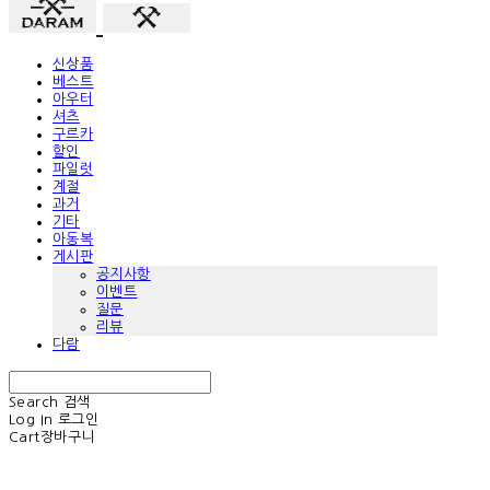
신상품
베스트
아우터
셔츠
구르카
할인
파일럿
계절
과거
기타
아동복
게시판
공지사항
이벤트
질문
리뷰
다람
Search
검색
Log In
로그인
Cart
장바구니