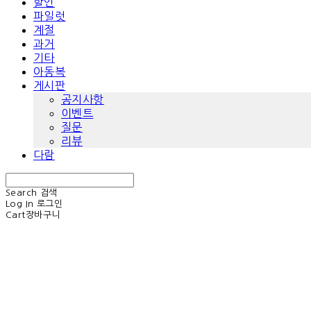
할인
파일럿
계절
과거
기타
아동복
게시판
공지사항
이벤트
질문
리뷰
다람
Search
검색
Log In
로그인
Cart
장바구니