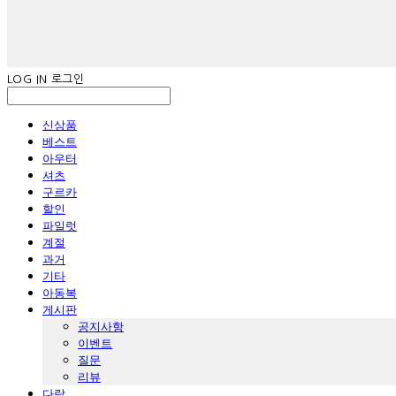
LOG IN
로그인
신상품
베스트
아우터
셔츠
구르카
할인
파일럿
계절
과거
기타
아동복
게시판
공지사항
이벤트
질문
리뷰
다람