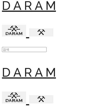
D A R A M
D A R A M