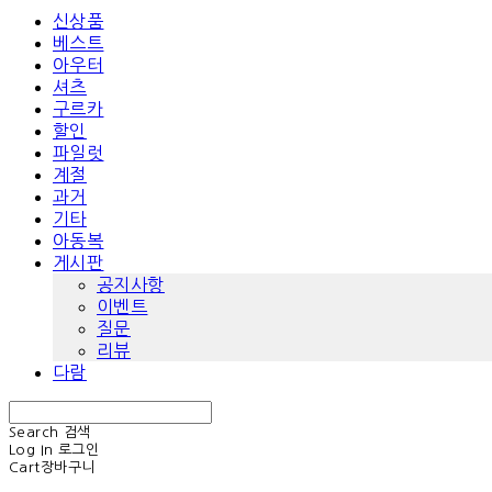
신상품
베스트
아우터
셔츠
구르카
할인
파일럿
계절
과거
기타
아동복
게시판
공지사항
이벤트
질문
리뷰
다람
Search
검색
Log In
로그인
Cart
장바구니