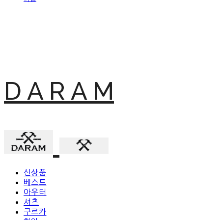
D A R A M
신상품
베스트
아우터
셔츠
구르카