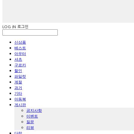
LOG IN
로그인
신상품
베스트
아우터
셔츠
구르카
할인
파일럿
계절
과거
기타
아동복
게시판
공지사항
이벤트
질문
리뷰
다람