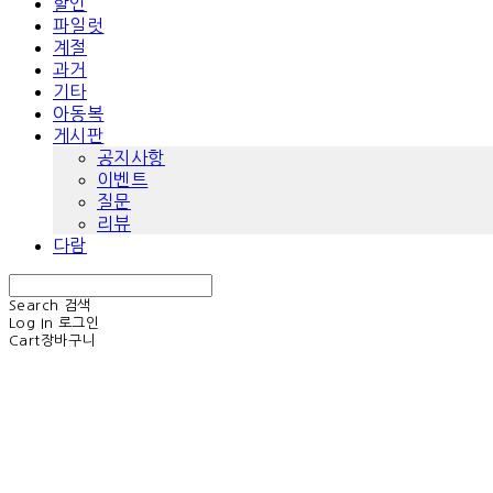
할인
파일럿
계절
과거
기타
아동복
게시판
공지사항
이벤트
질문
리뷰
다람
Search
검색
Log In
로그인
Cart
장바구니