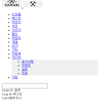
신상품
베스트
아우터
셔츠
구르카
할인
파일럿
계절
과거
기타
아동복
게시판
공지사항
이벤트
질문
리뷰
다람
Search
검색
Log In
로그인
Cart
장바구니