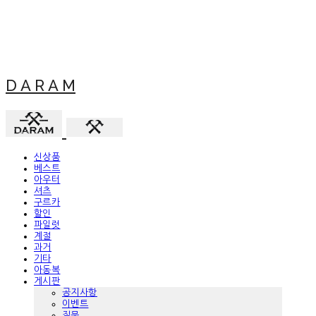
D A R A M
신상품
베스트
아우터
셔츠
구르카
할인
파일럿
계절
과거
기타
아동복
게시판
공지사항
이벤트
질문