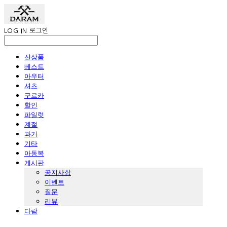
LOG IN
로그인
신상품
베스트
아우터
셔츠
구르카
할인
파일럿
계절
과거
기타
아동복
게시판
공지사항
이벤트
질문
리뷰
다람