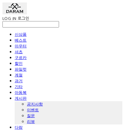
LOG IN
로그인
신상품
베스트
아우터
셔츠
구르카
할인
파일럿
계절
과거
기타
아동복
게시판
공지사항
이벤트
질문
리뷰
다람