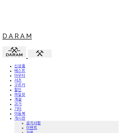
D A R A M
신상품
베스트
아우터
셔츠
구르카
할인
파일럿
계절
과거
기타
아동복
게시판
공지사항
이벤트
질문