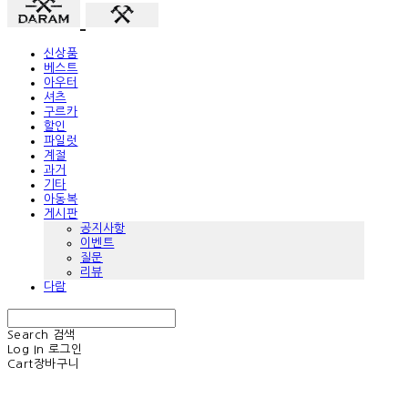
신상품
베스트
아우터
셔츠
구르카
할인
파일럿
계절
과거
기타
아동복
게시판
공지사항
이벤트
질문
리뷰
다람
Search
검색
Log In
로그인
Cart
장바구니