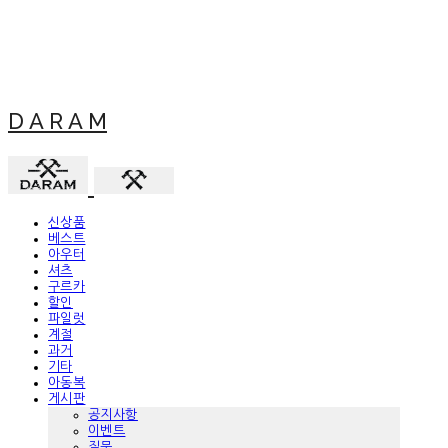
D A R A M
신상품
베스트
아우터
셔츠
구르카
할인
파일럿
계절
과거
기타
아동복
게시판
공지사항
이벤트
질문