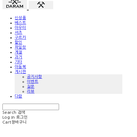
신상품
베스트
아우터
셔츠
구르카
할인
파일럿
계절
과거
기타
아동복
게시판
공지사항
이벤트
질문
리뷰
다람
Search
검색
Log In
로그인
Cart
장바구니