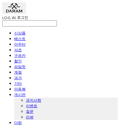
LOG IN
로그인
신상품
베스트
아우터
셔츠
구르카
할인
파일럿
계절
과거
기타
아동복
게시판
공지사항
이벤트
질문
리뷰
다람