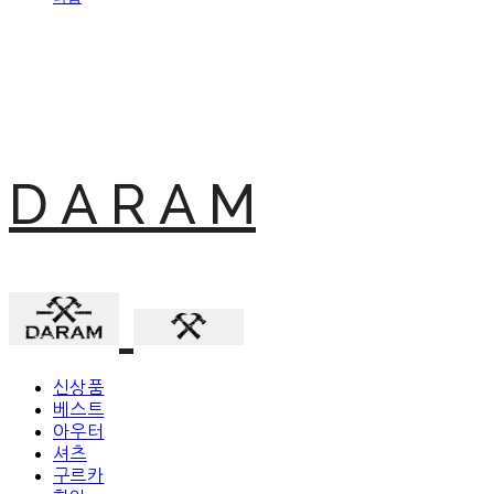
D A R A M
신상품
베스트
아우터
셔츠
구르카