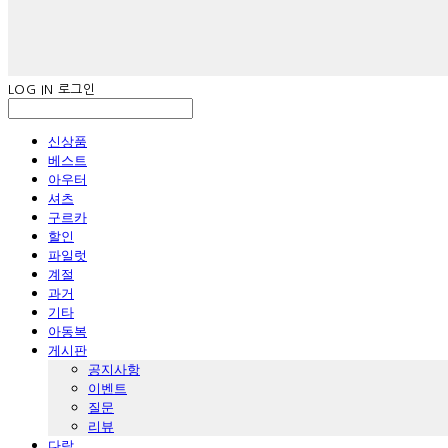
LOG IN
로그인
신상품
베스트
아우터
셔츠
구르카
할인
파일럿
계절
과거
기타
아동복
게시판
공지사항
이벤트
질문
리뷰
다람