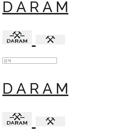
D A R A M
D A R A M