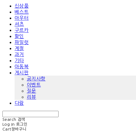
신상품
베스트
아우터
셔츠
구르카
할인
파일럿
계절
과거
기타
아동복
게시판
공지사항
이벤트
질문
리뷰
다람
Search
검색
Log In
로그인
Cart
장바구니