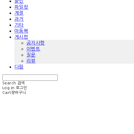
할인
파일럿
계절
과거
기타
아동복
게시판
공지사항
이벤트
질문
리뷰
다람
Search
검색
Log In
로그인
Cart
장바구니