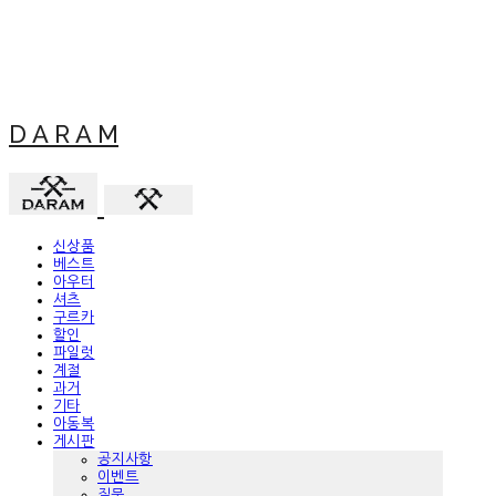
D A R A M
신상품
베스트
아우터
셔츠
구르카
할인
파일럿
계절
과거
기타
아동복
게시판
공지사항
이벤트
질문