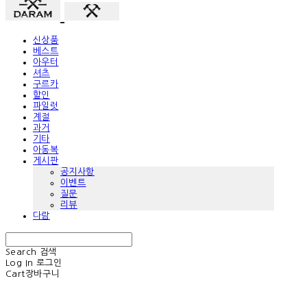
신상품
베스트
아우터
셔츠
구르카
할인
파일럿
계절
과거
기타
아동복
게시판
공지사항
이벤트
질문
리뷰
다람
Search
검색
Log In
로그인
Cart
장바구니