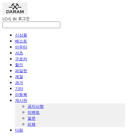
LOG IN
로그인
신상품
베스트
아우터
셔츠
구르카
할인
파일럿
계절
과거
기타
아동복
게시판
공지사항
이벤트
질문
리뷰
다람