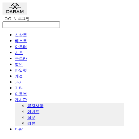
LOG IN
로그인
신상품
베스트
아우터
셔츠
구르카
할인
파일럿
계절
과거
기타
아동복
게시판
공지사항
이벤트
질문
리뷰
다람