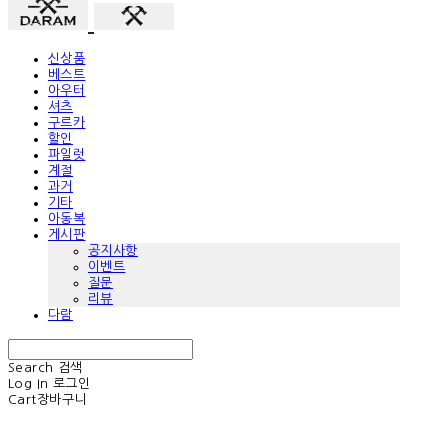
신상품
베스트
아우터
셔츠
구르카
할인
파일럿
계절
과거
기타
아동복
게시판
공지사항
이벤트
질문
리뷰
다람
Search
검색
Log In
로그인
Cart
장바구니