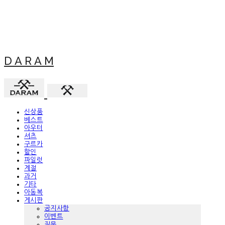
D A R A M
신상품
베스트
아우터
셔츠
구르카
할인
파일럿
계절
과거
기타
아동복
게시판
공지사항
이벤트
질문