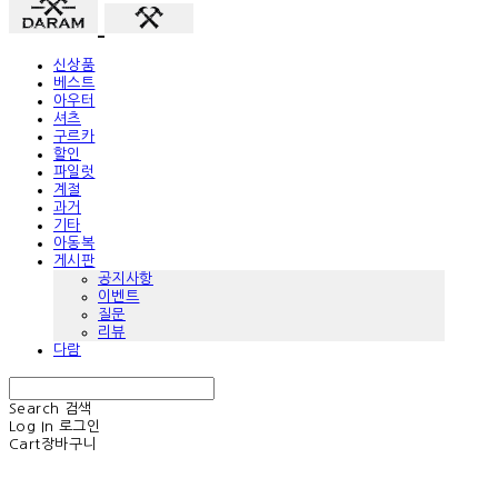
신상품
베스트
아우터
셔츠
구르카
할인
파일럿
계절
과거
기타
아동복
게시판
공지사항
이벤트
질문
리뷰
다람
Search
검색
Log In
로그인
Cart
장바구니