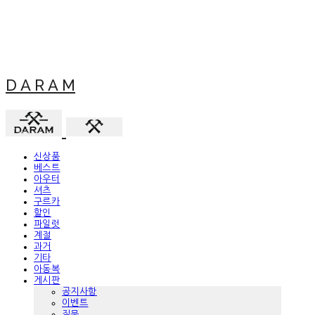
D A R A M
신상품
베스트
아우터
셔츠
구르카
할인
파일럿
계절
과거
기타
아동복
게시판
공지사항
이벤트
질문