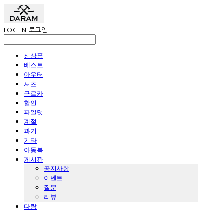
LOG IN
로그인
신상품
베스트
아우터
셔츠
구르카
할인
파일럿
계절
과거
기타
아동복
게시판
공지사항
이벤트
질문
리뷰
다람