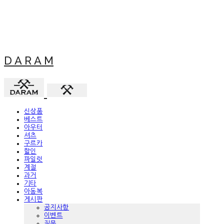
D A R A M
신상품
베스트
아우터
셔츠
구르카
할인
파일럿
계절
과거
기타
아동복
게시판
공지사항
이벤트
질문