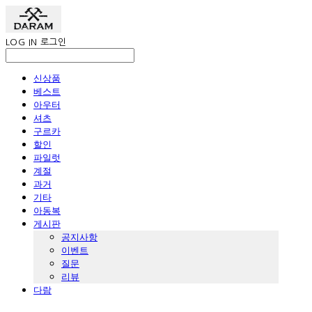
LOG IN
로그인
신상품
베스트
아우터
셔츠
구르카
할인
파일럿
계절
과거
기타
아동복
게시판
공지사항
이벤트
질문
리뷰
다람