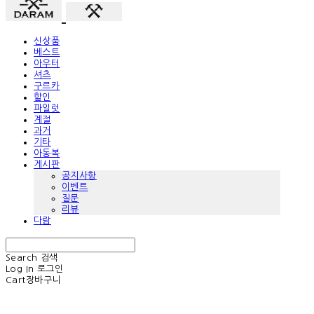
신상품
베스트
아우터
셔츠
구르카
할인
파일럿
계절
과거
기타
아동복
게시판
공지사항
이벤트
질문
리뷰
다람
Search
검색
Log In
로그인
Cart
장바구니