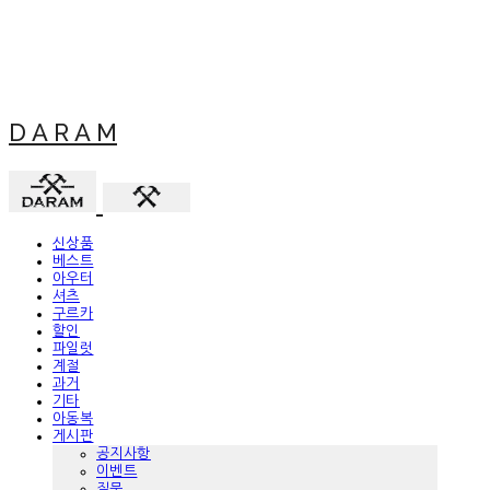
D A R A M
신상품
베스트
아우터
셔츠
구르카
할인
파일럿
계절
과거
기타
아동복
게시판
공지사항
이벤트
질문