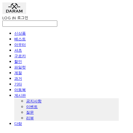
LOG IN
로그인
신상품
베스트
아우터
셔츠
구르카
할인
파일럿
계절
과거
기타
아동복
게시판
공지사항
이벤트
질문
리뷰
다람